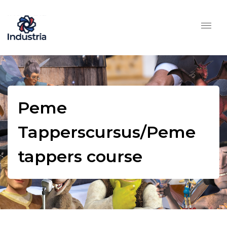
Peme
Tapperscursus/Peme
tappers course