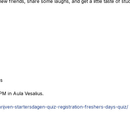
 friends, share some laughs, and get a little taste of stude
ps
M in Aula Vesalius.
chrijven-startersdagen-quiz-registration-freshers-days-quiz/