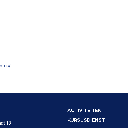
antus/
ACTIVITEITEN
KURSUSDIENST
at 13