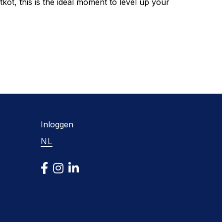
kot, this is the ideal moment to level up your
Inloggen
NL