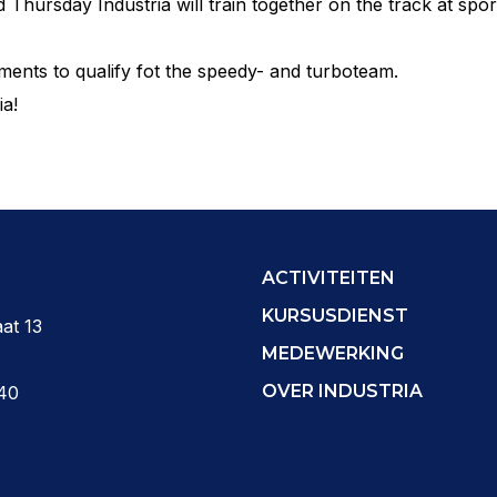
Thursday Industria will train together on the track at sport
moments to qualify fot the speedy- and turboteam.
ia!
ACTIVITEITEN
KURSUSDIENST
at 13
MEDEWERKING
OVER INDUSTRIA
40