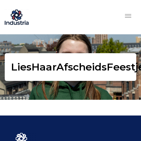
LiesHaarAfscheidsFeestj