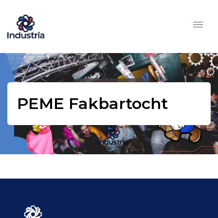
PEME Fakbartocht