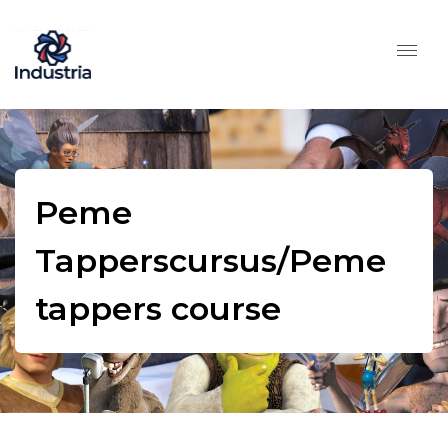
Peme
Tapperscursus/Peme
tappers course